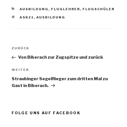
KATEGORIEN
AUSBILDUNG
,
FLUGLEHRER
,
FLUGSCHÜLER
SCHLAGWÖRTER
ASK21
,
AUSBILDUNG
Beitragsnavigation
Vorheriger
ZURÜCK
Beitrag
Von Biberach zur Zugspitze und zurück
Nächster
WEITER
Beitrag
Straubinger Segelflieger zum dritten Mal zu
Gast in Biberach.
FOLGE UNS AUF FACEBOOK