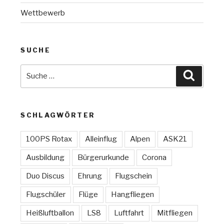
Wettbewerb
SUCHE
Suche
Suchen
nach:
SCHLAGWÖRTER
100PS Rotax
Alleinflug
Alpen
ASK21
Ausbildung
Bürgerurkunde
Corona
Duo Discus
Ehrung
Flugschein
Flugschüler
Flüge
Hangfliegen
Heißluftballon
LS8
Luftfahrt
Mitfliegen