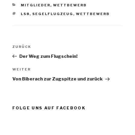
KATEGORIEN
MITGLIEDER
,
WETTBEWERB
SCHLAGWÖRTER
LS8
,
SEGELFLUGZEUG
,
WETTBEWERB
Beitragsnavigation
Vorheriger
ZURÜCK
Beitrag
Der Weg zum Flugschein!
Nächster
WEITER
Beitrag
Von Biberach zur Zugspitze und zurück
FOLGE UNS AUF FACEBOOK