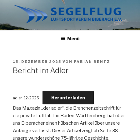
Zum
Inhalt
springen
SEGELFLUG BIBERACH
Wir haben nur Fliegen im Kopf.
Menü
VERÖFFENTLICHT
15. DEZEMBER 2025
VON
FABIAN BENTZ
AM
Bericht im Adler
Herunterladen
adler_12-2025
Das Magazin „der adler“, die Branchenzeitschrift für
die private Luftfahrt in Baden-Württemberg, hat über
uns Biberacher einen hübschen Artikel über unsere
Anfänge verfasst. Dieser Artikel zeigt ab Seite 38
unsere wunderschöne 75-jährige Geschichte.