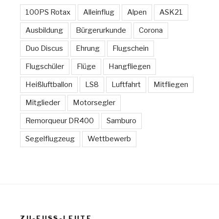
100PS Rotax
Alleinflug
Alpen
ASK21
Ausbildung
Bürgerurkunde
Corona
Duo Discus
Ehrung
Flugschein
Flugschüler
Flüge
Hangfliegen
Heißluftballon
LS8
Luftfahrt
Mitfliegen
Mitglieder
Motorsegler
Remorqueur DR400
Samburo
Segelflugzeug
Wettbewerb
ZU-FUSS-LEUTE