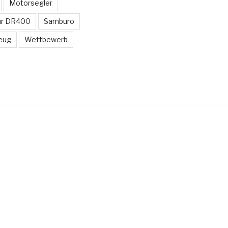
Motorsegler
ur DR400
Samburo
eug
Wettbewerb