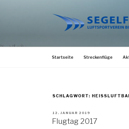
Zum
Inhalt
springen
SEGELFLUG 
Wir haben nur Fliegen im Kopf.
Startseite
Streckenflüge
Ak
SCHLAGWORT:
HEISSLUFTBAL
VERÖFFENTLICHT
12. JANUAR 2019
AM
Flugtag 2017