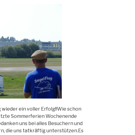
 wieder ein voller Erfolg!!Wie schon
s Letzte Sommerferien Wochenende
edanken uns bei alles Besuchern und
rn, die uns tatkräftig unterstützen.Es