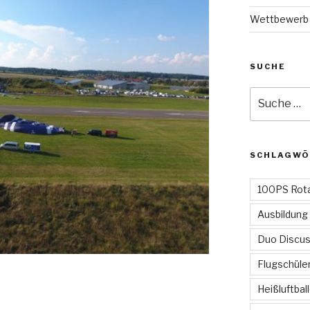
Wettbewerb
SUCHE
Suche
nach:
SCHLAGWÖ
100PS Rot
Ausbildung
Duo Discu
Flugschüle
Heißluftbal