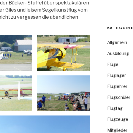
 der Bücker- Staffel über spektakulären
er Giles und leisem Segelkunstflug vom
nicht zu vergessen die abendlichen
KATEGORI
Allgemein
Ausbildung
Flüge
Fluglager
Fluglehrer
Flugschüler
Flugtag
Flugzeuge
Mitglieder