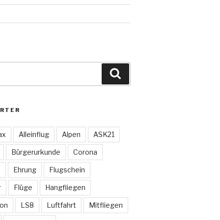
Suchen
RTER
ax
Alleinflug
Alpen
ASK21
Bürgerurkunde
Corona
s
Ehrung
Flugschein
r
Flüge
Hangfliegen
lon
LS8
Luftfahrt
Mitfliegen