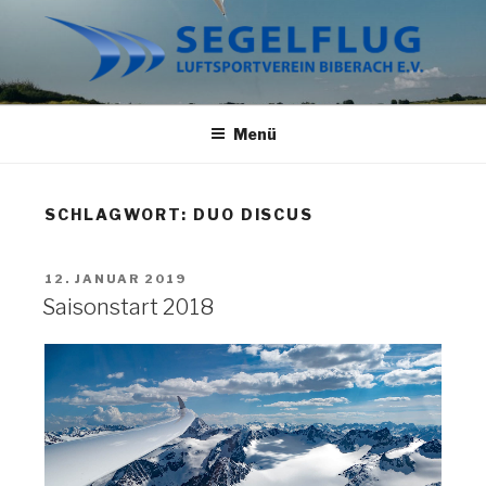
Zum
Inhalt
springen
SEGELFLUG BIBERACH
Wir haben nur Fliegen im Kopf.
Menü
SCHLAGWORT:
DUO DISCUS
VERÖFFENTLICHT
12. JANUAR 2019
AM
Saisonstart 2018