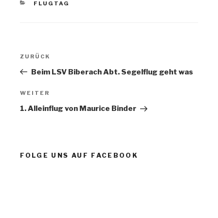
KATEGORIEN
FLUGTAG
Beitragsnavigation
Vorheriger
ZURÜCK
Beitrag
Beim LSV Biberach Abt. Segelflug geht was
Nächster
WEITER
Beitrag
1. Alleinflug von Maurice Binder
FOLGE UNS AUF FACEBOOK