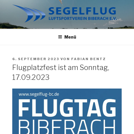
Zum
Inhalt
springen
SEGELFLUG BIBERACH
Wir haben nur Fliegen im Kopf.
Menü
VERÖFFENTLICHT
6. SEPTEMBER 2023
VON
FABIAN BENTZ
AM
Flugplatzfest ist am Sonntag,
17.09.2023