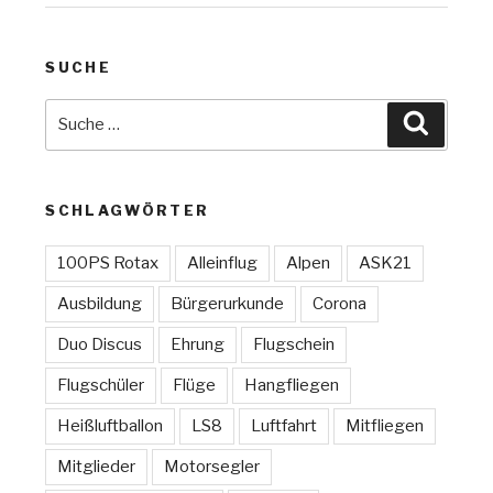
SUCHE
Suche
Suchen
nach:
SCHLAGWÖRTER
100PS Rotax
Alleinflug
Alpen
ASK21
Ausbildung
Bürgerurkunde
Corona
Duo Discus
Ehrung
Flugschein
Flugschüler
Flüge
Hangfliegen
Heißluftballon
LS8
Luftfahrt
Mitfliegen
Mitglieder
Motorsegler